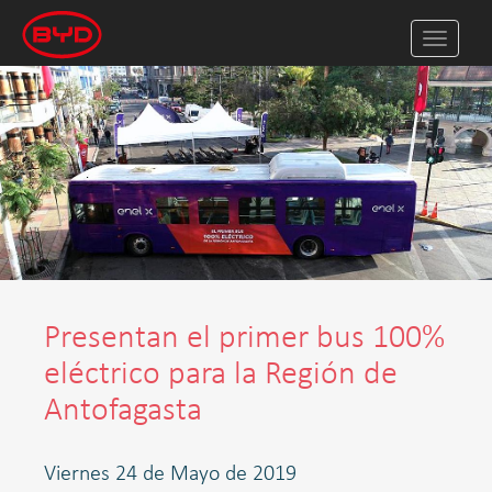
Toggle
navigat
Presentan el primer bus 100%
eléctrico para la Región de
Antofagasta
Viernes 24 de Mayo de 2019